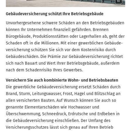
KI
Ge­bäude­ver­si­che­rung schützt Ihre Betriebsgebäude
Unvorhergesehene schwere Schäden an den Betriebsgebäuden
können Ihr Unternehmen finanziell gefährden. Brennen
Bürogebäude, Produktionsstätten oder Lagerhallen ab, geht der
Schaden oft in die Millionen. Mit einer gewerblichen Ge­bäude­
ver­si­che­rung schützen Sie sich vor dem Kostenrisiko durch
Gebäudeschäden. Die Prämie zur Ge­bäude­ver­si­che­rung richtet
sich nach Bauart und Wert Ihrer Betriebsgebäude, außerdem
nach dem Schadenrisiko Ihres Gewerbes.
Versichern Sie auch kombinierte Wohn- und Betriebsbauten
Die gewerbliche Ge­bäude­ver­si­che­rung ersetzt Schäden durch
Brand, Sturm, Leitungswasser, Frost, Hagel und Blitzschlag an
allen versicherten Bauten. Auf Wunsch können Sie auch so
genannte Elementarschäden wie Hochwasser und
Überschwemmung, Schneedruck, Erdrutsche und Erdbeben in
die Ge­bäude­ver­si­che­rung einschließen. Der Umfang des
Versicherungsschutzes lässt sich genau auf Ihren Betrieb